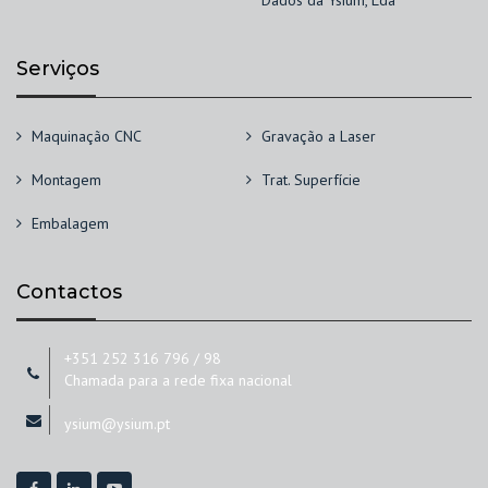
Dados da Ysium, Lda
Serviços
Maquinação CNC
Gravação a Laser
Montagem
Trat. Superfície
Embalagem
Contactos
+351 252 316 796 / 98
Chamada para a rede fixa nacional
ysium@ysium.pt