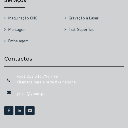
Serviços
Maquinação CNC
Gravação a Laser
Montagem
Trat. Superfície
Embalagem
Contactos
+351 252 316 796 / 98
Chamada para a rede fixa nacional
ysium@ysium.pt